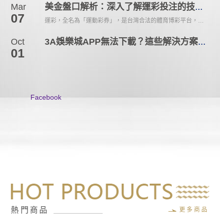
Mar
美金盤口解析：深入了解運彩投注的技巧與策略
07
運彩，全名為「運動彩券」，是台灣合法的體育博彩平台，允許民眾透過投注各種運動賽事的結果來進行投注，並有機會贏得豐厚的獎金。運彩自從引入台灣市場以來，便成為了喜愛體育賽事的玩家熱門的娛樂方式之一。透過這樣的方式，運彩不僅僅吸引了對體育充滿熱情的粉絲，也提供了一個有趣的方式來參與和投注各類國內外體育競賽。
Oct
3A娛樂城APP無法下載？這些解決方案幫你搞定！
01
Oct
優塔娛樂城APP下載全攻略，快速註冊獲得獨家優惠、賺取獎金！
01
隨著科技的進步，線上娛樂城的興起使得玩家能夠在任何時間、任何地點享受博彩的樂趣。在眾多選擇中，優塔娛樂城脫穎而出，不僅因為其多樣的遊戲選擇，還因為它提供的獨家優惠和豐厚的獎金。在這篇文章中，我們將深入探討優塔娛樂城APP的下載流程，如何快速註冊並獲得獨家優惠，讓玩家輕鬆賺取獎金！
Facebook
Sep
九州娛樂LEO下載iOS教學詳細流程，體驗絕佳手遊感受！
30
Mar
15歲在家賺錢攻略：探索海霸王之八爪天下的潛力！
21
Mar
娛樂城如何利用台灣的網上賭場
15
娛樂城在線賭場是賭徒的驚悚遊戲，但他們現在開始喜歡這種在下注的同時坐在家裡的安慰中的概念。
熱門商品
Jan
更多商品
老虎機如何了解台灣最受歡迎的在線賭場遊戲