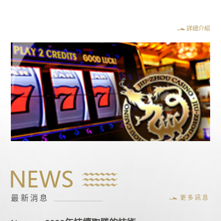
Sep
九州娛樂LEO下載iOS教學詳細流程，體驗絕佳手遊感受！
30
詳細介紹
Mar
15歲在家賺錢攻略：探索海霸王之八爪天下的潛力！
21
Mar
娛樂城如何利用台灣的網上賭場
15
娛樂城在線賭場是賭徒的驚悚遊戲，但他們現在開始喜歡這種在下注的同時坐在家裡的安慰中的概念。
Jan
老虎機如何了解台灣最受歡迎的在線賭場遊戲
04
老虎機沒有人會去網上賭場玩老虎機。事實上，許多人堅持賭博桌面視頻遊戲是最好的，即使它們現在不再是老虎機被操縱的寓言。對於那些選擇在賭場​​玩最好的桌面視頻遊戲的人來說，似乎有一些最受歡迎的遊戲，尤其是其他遊戲。
Dec
九州娛樂在台灣的網上賭場贏錢的方法有哪些
14
九州娛樂您可以在網上賭場贏大錢，而且您甚至不需要作弊。 （或保護衛士造成的物理傷害）在您開始思考某種方法之前，請考慮遊戲的目的是有趣。
Dec
六合彩開獎日期如何在台灣用在線基諾測試你的運氣
06
最新消息
更多訊息
六合彩開獎日期在線基諾是彩票和賓果的混合運動。由於其簡單的政策和這項運動的浮動，這是在線賭場內最簡單的視頻遊戲之一，而且它的目標是笑而不是策略。事實上，要在這項運動中獲勝，需要依靠女性的好運。