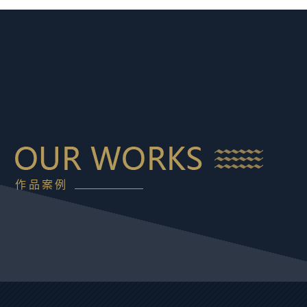
07
免費電影二十一點在國際市場的各處賭場都廣泛進行。天才和危險的結合及其簡單性吸引了賭徒和非正式遊戲玩家。
Sep
中華職棒即時比分如何在台灣成為職業足球博彩玩家
29
中華職棒即時比分在在線體育活動出現後，有賭注的體育運動獲得了額外的聲譽。很多人都想賺點小錢。有些人甚至將體育活動押在整個收入上
作品案例