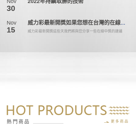
Nov
2022年持續取勝的技術
30
Nov
威力彩最新開獎如果您想在台灣的在線彩票中獎，為什麼要閱讀本文
15
威力彩最新開獎這些天我們將與您分享一些在線中獎的建議
Nov
贏得勝利的秘訣娛樂城
04
Nov
2021玩家必知娛樂城
03
Oct
如何娛樂城：提示、技巧和策略
29
Oct
美金盤口在台灣在線體育博彩中獲勝的有用提示是什麼
21
美金盤口如果您對具有投注結構的遊戲感到好奇，那麼您可能已經和您一樣面臨著現在不再理解該選擇哪一個的困難。每個人肯定會考慮其中的一個來聲明哪個可以為您提供一流的結果，並且您可能會假設可以在市場上獲得具有投注機的理想體育活動。
熱門商品
更多商品
Oct
免費電影如何知道台灣在線二十一點賭場的賠率