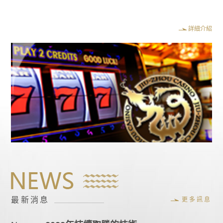
30
詳細介紹
Mar
15歲在家賺錢攻略：探索海霸王之八爪天下的潛力！
21
Mar
娛樂城如何利用台灣的網上賭場
15
娛樂城在線賭場是賭徒的驚悚遊戲，但他們現在開始喜歡這種在下注的同時坐在家裡的安慰中的概念。
Jan
老虎機如何了解台灣最受歡迎的在線賭場遊戲
04
老虎機沒有人會去網上賭場玩老虎機。事實上，許多人堅持賭博桌面視頻遊戲是最好的，即使它們現在不再是老虎機被操縱的寓言。對於那些選擇在賭場​​玩最好的桌面視頻遊戲的人來說，似乎有一些最受歡迎的遊戲，尤其是其他遊戲。
Dec
九州娛樂在台灣的網上賭場贏錢的方法有哪些
14
九州娛樂您可以在網上賭場贏大錢，而且您甚至不需要作弊。 （或保護衛士造成的物理傷害）在您開始思考某種方法之前，請考慮遊戲的目的是有趣。
Dec
六合彩開獎日期如何在台灣用在線基諾測試你的運氣
06
六合彩開獎日期在線基諾是彩票和賓果的混合運動。由於其簡單的政策和這項運動的浮動，這是在線賭場內最簡單的視頻遊戲之一，而且它的目標是笑而不是策略。事實上，要在這項運動中獲勝，需要依靠女性的好運。
最新消息
更多訊息
Nov
2022年持續取勝的技術
30