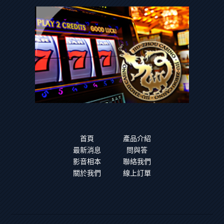
首頁
產品介紹
最新消息
問與答
影音相本
聯絡我們
關於我們
線上訂單