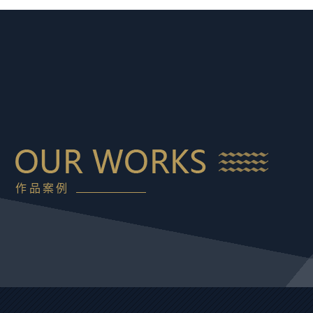
04
老虎機沒有人會去網上賭場玩老虎機。事實上，許多人堅持賭博桌面視頻遊戲是最好的，即使它們現在不再是老虎機被操縱的寓言。對於那些選擇在賭場​​玩最好的桌面視頻遊戲的人來說，似乎有一些最受歡迎的遊戲，尤其是其他遊戲。
Dec
九州娛樂在台灣的網上賭場贏錢的方法有哪些
14
九州娛樂您可以在網上賭場贏大錢，而且您甚至不需要作弊。 （或保護衛士造成的物理傷害）在您開始思考某種方法之前，請考慮遊戲的目的是有趣。
Dec
六合彩開獎日期如何在台灣用在線基諾測試你的運氣
06
六合彩開獎日期在線基諾是彩票和賓果的混合運動。由於其簡單的政策和這項運動的浮動，這是在線賭場內最簡單的視頻遊戲之一，而且它的目標是笑而不是策略。事實上，要在這項運動中獲勝，需要依靠女性的好運。
Nov
2022年持續取勝的技術
30
Nov
威力彩最新開獎如果您想在台灣的在線彩票中獎，為什麼要閱讀本文
作品案例
15
威力彩最新開獎這些天我們將與您分享一些在線中獎的建議
Nov
贏得勝利的秘訣娛樂城
04
Nov
2021玩家必知娛樂城
03