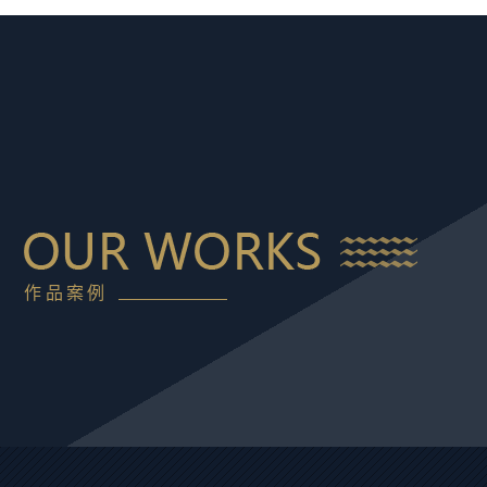
30
Nov
威力彩最新開獎如果您想在台灣的在線彩票中獎，為什麼要閱讀本文
15
威力彩最新開獎這些天我們將與您分享一些在線中獎的建議
Nov
贏得勝利的秘訣娛樂城
04
Nov
2021玩家必知娛樂城
03
Oct
如何娛樂城：提示、技巧和策略
作品案例
29
Oct
美金盤口在台灣在線體育博彩中獲勝的有用提示是什麼
21
美金盤口如果您對具有投注結構的遊戲感到好奇，那麼您可能已經和您一樣面臨著現在不再理解該選擇哪一個的困難。每個人肯定會考慮其中的一個來聲明哪個可以為您提供一流的結果，並且您可能會假設可以在市場上獲得具有投注機的理想體育活動。
Oct
免費電影如何知道台灣在線二十一點賭場的賠率
07
免費電影二十一點在國際市場的各處賭場都廣泛進行。天才和危險的結合及其簡單性吸引了賭徒和非正式遊戲玩家。